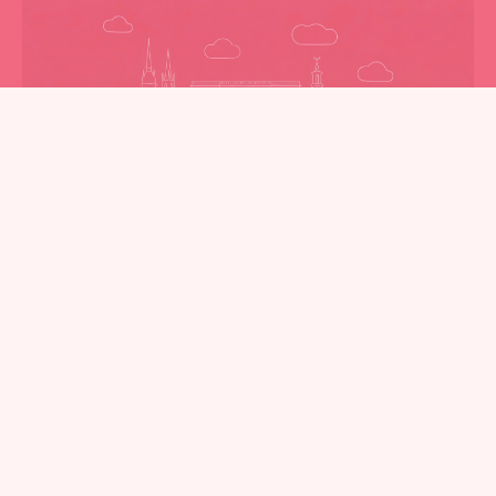
Date: 4 June 2026
Location:
Stockholm
, Sw
eden
Time: TBD
Join Facialteam’s surgeons In-Person
for a unique opportunity!
Get firsthand insight into the process of Facial Feminization
Surgery –
all at
no cost
.
Dr. Luis Capitán and Dr. Carlos Bailón will be available for
FFS In-