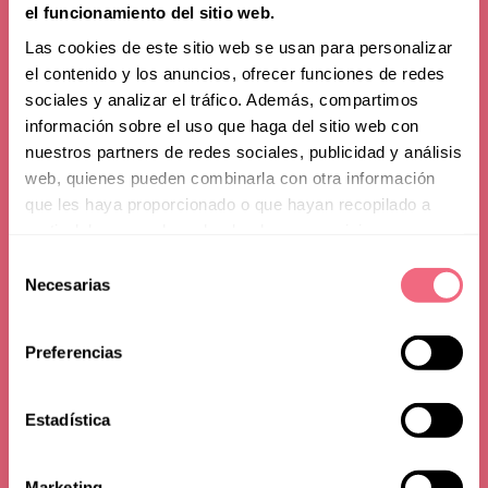
el funcionamiento del sitio web.
Las cookies de este sitio web se usan para personalizar
el contenido y los anuncios, ofrecer funciones de redes
sociales y analizar el tráfico. Además, compartimos
International FFS Orientations
información sobre el uso que haga del sitio web con
nuestros partners de redes sociales, publicidad y análisis
In-Person visit to
web, quienes pueden combinarla con otra información
que les haya proporcionado o que hayan recopilado a
Stockholm, June 4th
partir del uso que haya hecho de sus servicios.
Selección
2026
Necesarias
de
consentimiento
Thursday, 4 June 2026
Preferencias
Stockholm
Estadística
Marketing