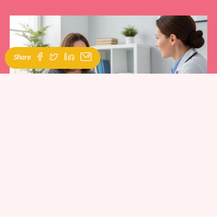
Share
Content
Does BMI Matter in Facial Gender Affirming Surgery?
How Do We Prepare Our Patients?
Body Mass Index (BMI) is a simple measurement based on your
Personalized Care Is Key
weight and height, commonly used as a general indicator of
nutritional status. But does BMI affect your chances or outcome of
Facial Gender Affirming Surgery?
The short answer is no
, there’s no
absolute BMI-related contraindication.
However, it can play a role
in some parts of the surgical process and recovery.