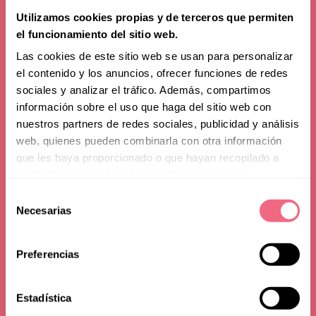
Utilizamos cookies propias y de terceros que permiten
el funcionamiento del sitio web.
Las cookies de este sitio web se usan para personalizar
el contenido y los anuncios, ofrecer funciones de redes
sociales y analizar el tráfico. Además, compartimos
información sobre el uso que haga del sitio web con
Advice
nuestros partners de redes sociales, publicidad y análisis
web, quienes pueden combinarla con otra información
Can my Body Mass
que les haya proporcionado o que hayan recopilado a
partir del uso que haya hecho de sus servicios.
Index affect my
Selección
toggle filters
Surgery?
Necesarias
de
consentimiento
Preferencias
08 august 2025
read time - 2 min
Estadística