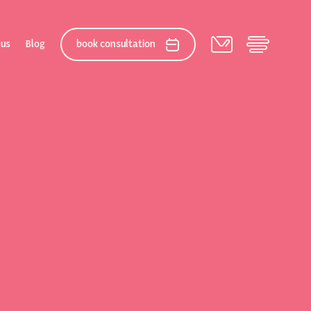
 us
Blog
book consultation
elation
 After Gallery