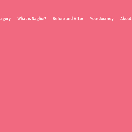
urgery
What is Naghoi?
Before and After
Your Journey
About
ization
Your Rev
Toggle submenu
Journey
Before &