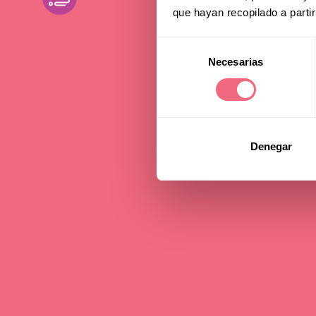
que hayan recopilado a parti
Fem
Selección
Necesarias
de
consentimiento
24 june 2024
read
Denegar