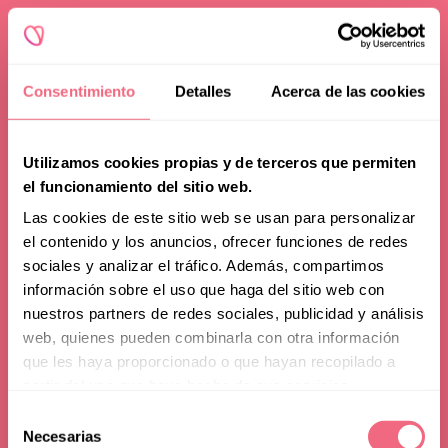
Consentimiento
Detalles
Acerca de las cookies
Utilizamos cookies propias y de terceros que permiten
el funcionamiento del sitio web.
Las cookies de este sitio web se usan para personalizar
el contenido y los anuncios, ofrecer funciones de redes
sociales y analizar el tráfico. Además, compartimos
información sobre el uso que haga del sitio web con
Advice
nuestros partners de redes sociales, publicidad y análisis
web, quienes pueden combinarla con otra información
Are CT Scans Safe? Are
que les haya proporcionado o que hayan recopilado a
partir del uso que haya hecho de sus servicios.
They Really Needed
Selección
toggle filters
After Surgery?
Necesarias
de