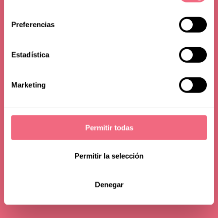
consentimiento
Preferencias
12 june 2025
read time - 5 min
Estadística
Marketing
Permitir todas
Permitir la selección
Denegar