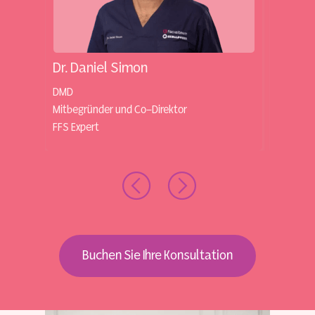
Dr. Daniel Simon
Dr. Lu
DMD
MD, PhD
Mitbegründer und Co-Direktor
Mitbegr
FFS Expert
FFS Exp
Buchen Sie Ihre Konsultation