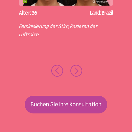
ntina
Alter: 36
Land: Brazil
Alter
des
Feminisierung der Stirn, Rasieren der
Stir
Luftröhre
des 
der 
Buchen Sie Ihre Konsultation