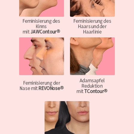
Feminisierung des
Feminisierung des
Kinns
Haars und der
mit
JAWContour®
Haarlinie
Adamsapfel
Feminisierung der
Reduktion
Nase mit
REVONose®
mit
TContour®