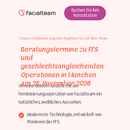
Buchen Sie Ihre
Konsultation
Unsere erfahrenen Experten begleiten Sie auf Ihrer Reise
Beratungstermine zu FFS
und
geschlechtsangleichenden
Operationen in München
am 28. November 2026
Verleihe deinem Gesicht mit der
Feminisierungsoperation von Facialteam ein
natürliches, weibliches Aussehen.
Modernste Technologie, entwickelt von
Pionieren der FFS