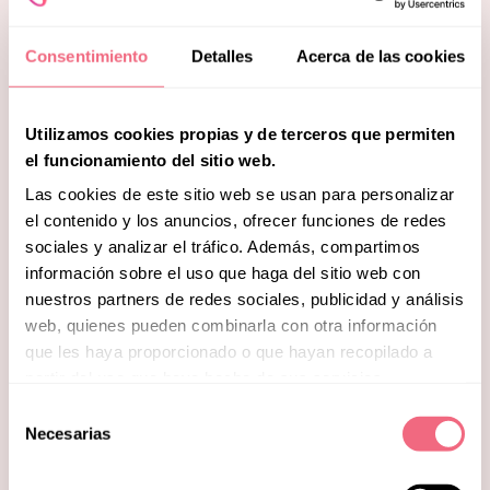
Consentimiento
Detalles
Acerca de las cookies
Utilizamos cookies propias y de terceros que permiten
el funcionamiento del sitio web.
Las cookies de este sitio web se usan para personalizar
el contenido y los anuncios, ofrecer funciones de redes
sociales y analizar el tráfico. Además, compartimos
información sobre el uso que haga del sitio web con
nuestros partners de redes sociales, publicidad y análisis
Patientenorientierter
web, quienes pueden combinarla con otra información
que les haya proporcionado o que hayan recopilado a
Ansatz
partir del uso que haya hecho de sus servicios.
Bei jedem Beratungsgespräch hören unsere
Selección
Necesarias
de
Chirurgen wirklich zu, bleiben präsent und
consentimiento
engagiert. Anstatt durch den Behandlungsablauf