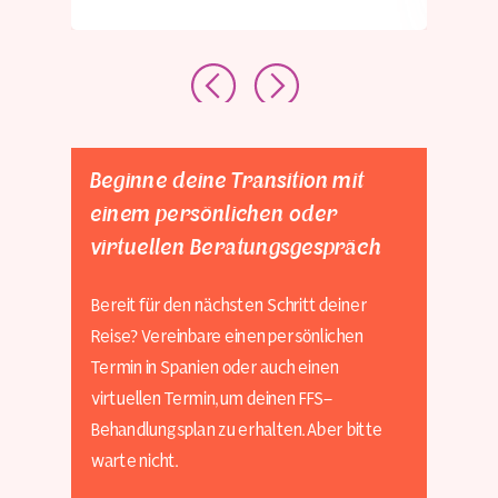
Beginne deine Transition mit
einem persönlichen oder
virtuellen Beratungsgespräch
Bereit für den nächsten Schritt deiner
Reise? Vereinbare einen persönlichen
Termin in Spanien oder auch einen
virtuellen Termin, um deinen FFS-
Behandlungsplan zu erhalten. Aber bitte
warte nicht.